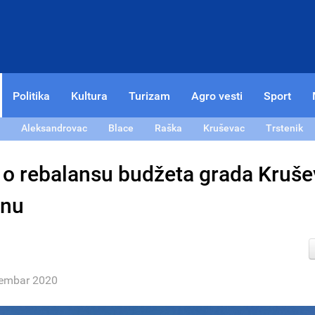
Politika
Kultura
Turizam
Agro vesti
Sport
Aleksandrovac
Blace
Raška
Kruševac
Trstenik
 o rebalansu budžeta grada Kruš
inu
tembar 2020