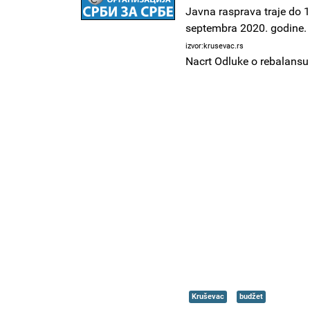
Javna rasprava traje do 1
septembra 2020. godine.
izvor:krusevac.rs
Nacrt Odluke o rebalans
Kruševac
budžet