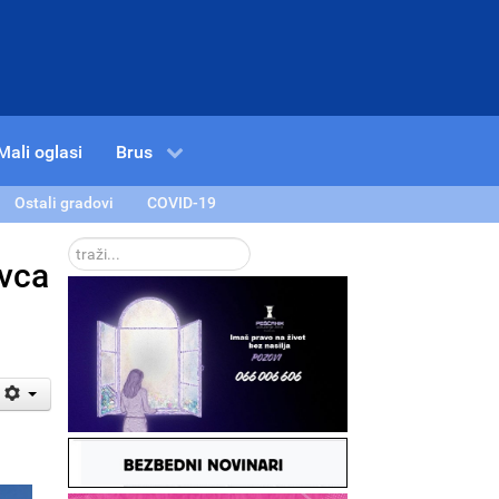
Mali oglasi
Brus
Ostali gradovi
COVID-19
traži...
evca