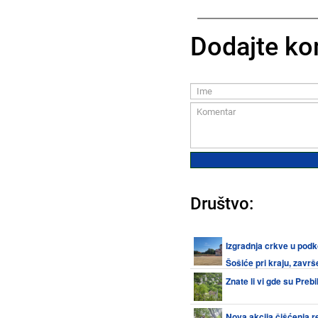
Dodajte ko
Društvo:
Izgradnja crkve u pod
Šošiće pri kraju, završ
avgusta
Znate li vi gde su Prebi
Nova akcija čišćenja r