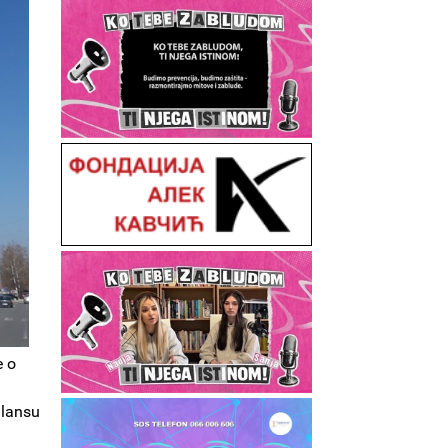
e o
alansu