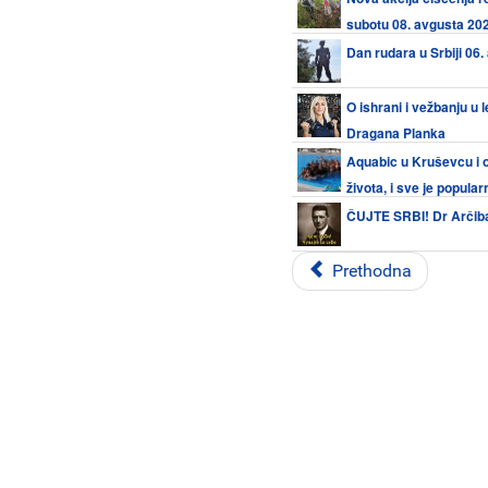
subotu 08. avgusta 202
Dan rudara u Srbiji 06.
O ishrani i vežbanju u 
Dragana Planka
Aquabic u Kruševcu i ov
života, i sve je popularn
ČUJTE SRBI! Dr Arčiba
Prethodna