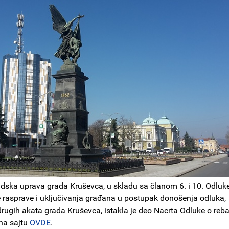
dska uprava grada Kruševca, u skladu sa članom 6. i 10. Odluk
 rasprave i uključivanja građana u postupak donošenja odluka,
rugih akata grada Kruševca, istakla je deo Nacrta Odluke o reb
na sajtu
OVDE
.