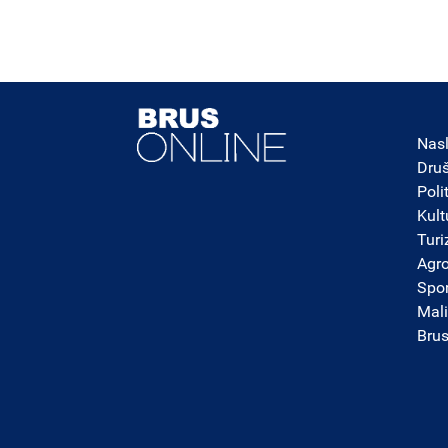
Nas
Dru
Poli
Kult
Tur
Agro
Spor
Mali
Bru