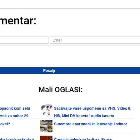
mentar:
Mali OGLASI:
kopaoničkom selu
Sačuvajte vaše uspomene sa VHS, Video 8,
etak za sabor 29.
Hi8, Mini DV kaseta i audio kaseta
lovci?
Sutomore apartmani za letovanje i odmor
eka bruskog kraja u
Časovi engleskog jezika u Brusu