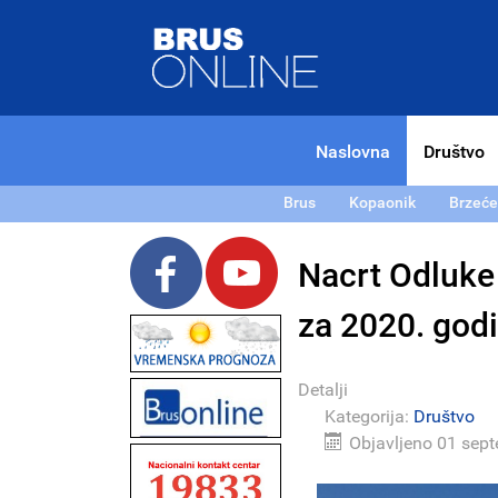
Naslovna
Društvo
Brus
Kopaonik
Brzeće
Nacrt Odluke
za 2020. god
Detalji
Kategorija:
Društvo
Objavljeno 01 sep