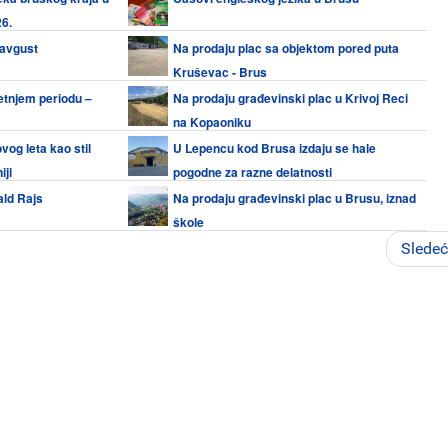
6.
 avgust
Na prodaju plac sa objektom pored puta
Kruševac - Brus
letnjem periodu –
Na prodaju građevinski plac u Krivoj Reci
na Kopaoniku
og leta kao stil
U Lepencu kod Brusa izdaju se hale
iji
pogodne za razne delatnosti
ld Rajs
Na prodaju građevinski plac u Brusu, iznad
škole
Slede