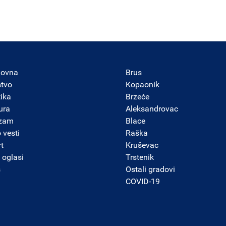
lovna
Brus
štvo
Kopaonik
tika
Brzeće
ura
Aleksandrovac
izam
Blace
 vesti
Raška
t
Kruševac
 oglasi
Trstenik
s
Ostali gradovi
COVID-19