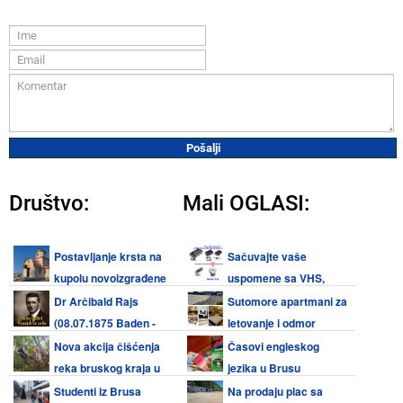
Društvo:
Mali OGLASI:
Postavljanje krsta na
Sačuvajte vaše
kupolu novoizgrađene
uspomene sa VHS,
crkve u Šošićima u nedelju 9.
Video 8, Hi8, Mini DV kaseta i
Dr Arčibald Rajs
Sutomore apartmani za
avgusta
audio kaseta
(08.07.1875 Baden -
letovanje i odmor
08.08.1929 Beograd)
Nova akcija čišćenja
Časovi engleskog
reka bruskog kraja u
jezika u Brusu
subotu 08. avgusta 2026.
Studenti iz Brusa
Na prodaju plac sa