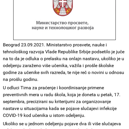
Beograd 23.09.2021. Ministarstvo prosvete, nauke i
tehnološkog razvoja Vlade Republike Srbije podsetilo je juče
na to da je odluka o prelasku na onlajn nastavu, ukoliko je u
odeljenju zaraženo više učenika, važila i prošle školske
godine za učenike svih razreda, te nije reč o novini u odnosu
na prošlu godinu.
U odluci Tima za praćenje i koordinisanje primene
preventivnih mera u radu škola, koja je doneta u petak, 17.
septembra, precizirani su kriterijumi za organizovanje
nastave u situacijama kada se pojave slučajevi infekcije
COVID-19 kod učenika u istom odeljenju.
Ukoliko se u jednom odeljenju pojave dva ili više slučajeva