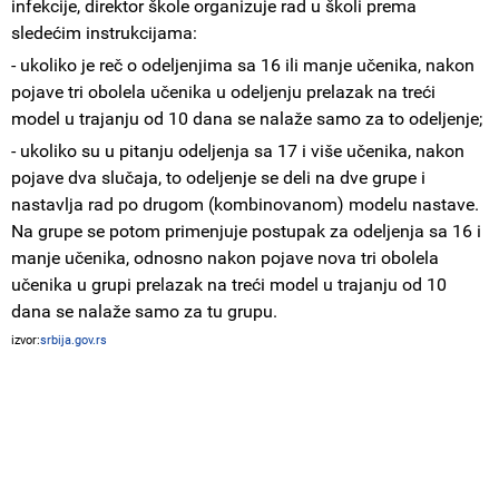
infekcije, direktor škole organizuje rad u školi prema
sledećim instrukcijama:
- ukoliko je reč o odeljenjima sa 16 ili manje učenika, nakon
pojave tri obolela učenika u odeljenju prelazak na treći
model u trajanju od 10 dana se nalaže samo za to odeljenje;
- ukoliko su u pitanju odeljenja sa 17 i više učenika, nakon
pojave dva slučaja, to odeljenje se deli na dve grupe i
nastavlja rad po drugom (kombinovanom) modelu nastave.
Na grupe se potom primenjuje postupak za odeljenja sa 16 i
manje učenika, odnosno nakon pojave nova tri obolela
učenika u grupi prelazak na treći model u trajanju od 10
dana se nalaže samo za tu grupu.
izvor:
srbija.gov.rs