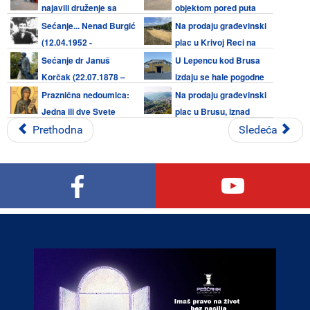
najavili druženje sa
objektom pored puta
meštanima bruskog kraja 08.
Kruševac - Brus
Sećanje... Nenad Burgić
Na prodaju građevinski
avgusta
(12.04.1952 -
plac u Krivoj Reci na
07.08.1990)
Kopaoniku
Sećanje dr Januš
U Lepencu kod Brusa
Korčak (22.07.1878 –
izdaju se hale pogodne
07.08.1942.) - Zaštitnik i prijatelj
za razne delatnosti
Praznična nedoumica:
Na prodaju građevinski
dece
Jedna ili dve Svete
plac u Brusu, iznad
Petke (08. avgust i 27. oktobar)
škole
Prethodna
Sledeća