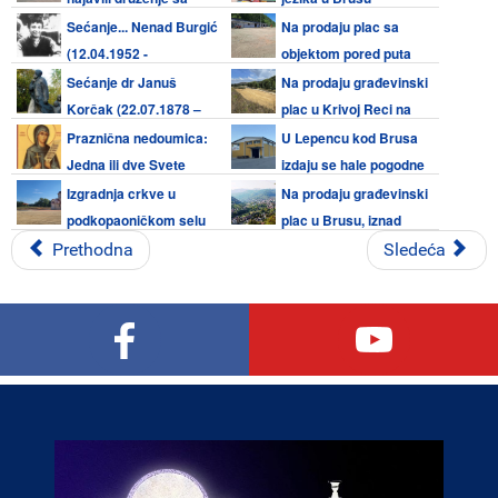
meštanima bruskog kraja 08.
Sećanje... Nenad Burgić
Na prodaju plac sa
avgusta
(12.04.1952 -
objektom pored puta
07.08.1990)
Kruševac - Brus
Sećanje dr Januš
Na prodaju građevinski
Korčak (22.07.1878 –
plac u Krivoj Reci na
07.08.1942.) - Zaštitnik i prijatelj
Kopaoniku
Praznična nedoumica:
U Lepencu kod Brusa
dece
Jedna ili dve Svete
izdaju se hale pogodne
Petke (08. avgust i 27. oktobar)
za razne delatnosti
Izgradnja crkve u
Na prodaju građevinski
podkopaoničkom selu
plac u Brusu, iznad
Šošiće pri kraju, završetak za
škole
Prethodna
Sledeća
sabor 29. avgusta