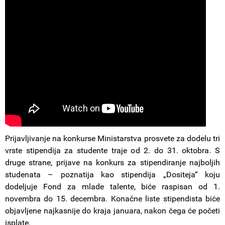
Prijavljivanje na konkurse Ministarstva prosvete za dodelu tri
vrste stipendija za studente traje od 2. do 31. oktobra. S
druge strane, prijave na konkurs za stipendiranje najboljih
studenata – poznatija kao stipendija „Dositeja“ koju
dodeljuje Fond za mlade talente, biće raspisan od 1.
novembra do 15. decembra. Konačne liste stipendista biće
objavljene najkasnije do kraja januara, nakon čega će početi
isplate.