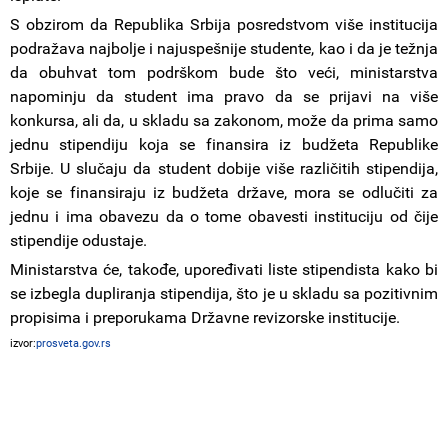
S obzirom da Republika Srbija posredstvom više institucija
podražava najbolje i najuspešnije studente, kao i da je težnja
da obuhvat tom podrškom bude što veći, ministarstva
napominju da student ima pravo da se prijavi na više
konkursa, ali da, u skladu sa zakonom, može da prima samo
jednu stipendiju koja se finansira iz budžeta Republike
Srbije. U slučaju da student dobije više različitih stipendija,
koje se finansiraju iz budžeta države, mora se odlučiti za
jednu i ima obavezu da o tome obavesti instituciju od čije
stipendije odustaje.
Ministarstva će, takođe, upoređivati liste stipendista kako bi
se izbegla dupliranja stipendija, što je u skladu sa pozitivnim
propisima i preporukama Državne revizorske institucije.
izvor:
prosveta.gov.rs