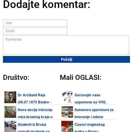
Dodajte komentar:
Društvo:
Mali OGLASI:
Dr Arčibald Rajs
Sačuvajte vaše
(08.07.1875 Baden -
uspomene sa VHS,
08.08.1929 Beograd)
Video 8, Hi8, Mini DV kaseta i
Nova akcija čišćenja
Sutomore apartmani za
audio kaseta
reka bruskog kraja u
letovanje i odmor
subotu 08. avgusta 2026.
Studenti iz Brusa
Časovi engleskog
najavili druženje sa
jezika u Brusu