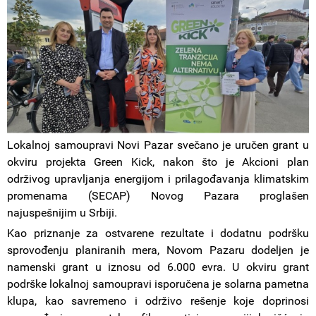
Lokalnoj samoupravi Novi Pazar svečano je uručen grant u
okviru projekta Green Kick, nakon što je Akcioni plan
održivog upravljanja energijom i prilagođavanja klimatskim
promenama (SECAP) Novog Pazara proglašen
najuspešnijim u Srbiji.
Kao priznanje za ostvarene rezultate i dodatnu podršku
sprovođenju planiranih mera, Novom Pazaru dodeljen je
namenski grant u iznosu od 6.000 evra. U okviru grant
podrške lokalnoj samoupravi isporučena je solarna pametna
klupa, kao savremeno i održivo rešenje koje doprinosi