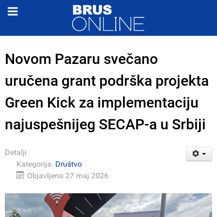
Novom Pazaru svečano
uručena grant podrška projekta
Green Kick za implementaciju
najuspešnijeg SECAP-a u Srbiji
Detalji
Kategorija:
Društvo
Objavljeno 27 maj 2026