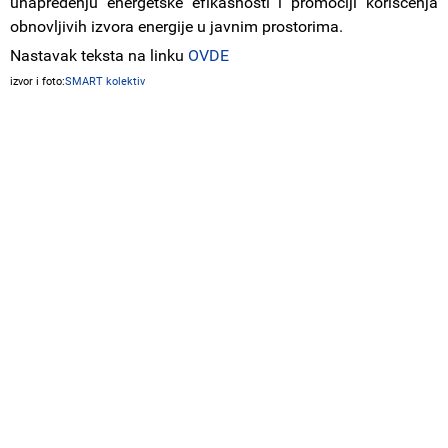
unapređenju energetske efikasnosti i promociji korišćenja
obnovljivih izvora energije u javnim prostorima.
Nastavak teksta na linku
OVDE
izvor i foto:
SMART kolektiv