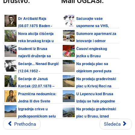
Društvo:
Mali OGLASI:
Dr Arčibald Rajs
Sačuvajte vaše
(08.07.1875 Baden -
uspomene sa VHS,
08.08.1929 Beograd)
Video 8, Hi8, Mini DV kaseta i
Nova akcija čišćenja
Sutomore apartmani za
audio kaseta
reka bruskog kraja u
letovanje i odmor
subotu 08. avgusta 2026.
Studenti iz Brusa
Časovi engleskog
najavili druženje sa
jezika u Brusu
meštanima bruskog kraja 08.
Sećanje... Nenad Burgić
Na prodaju plac sa
avgusta
(12.04.1952 -
objektom pored puta
07.08.1990)
Kruševac - Brus
Sećanje dr Januš
Na prodaju građevinski
Korčak (22.07.1878 –
plac u Krivoj Reci na
07.08.1942.) - Zaštitnik i prijatelj
Kopaoniku
Praznična nedoumica:
U Lepencu kod Brusa
dece
Jedna ili dve Svete
izdaju se hale pogodne
Petke (08. avgust i 27. oktobar)
za razne delatnosti
Izgradnja crkve u
Na prodaju građevinski
podkopaoničkom selu
plac u Brusu, iznad
Šošiće pri kraju, završetak za
škole
Prethodna
Sledeća
sabor 29. avgusta