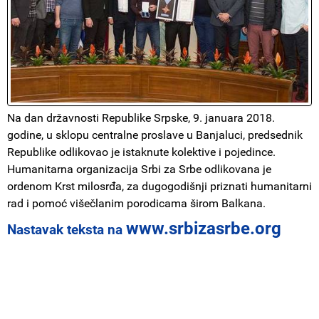
Na dan državnosti Republike Srpske, 9. januara 2018.
godine, u sklopu centralne proslave u Banjaluci, predsednik
Republike odlikovao je istaknute kolektive i pojedince.
Humanitarna organizacija Srbi za Srbe odlikovana je
ordenom Krst milosrđa, za dugogodišnji priznati humanitarni
rad i pomoć višečlanim porodicama širom Balkana.
www.srbizasrbe.org
Nastavak teksta na