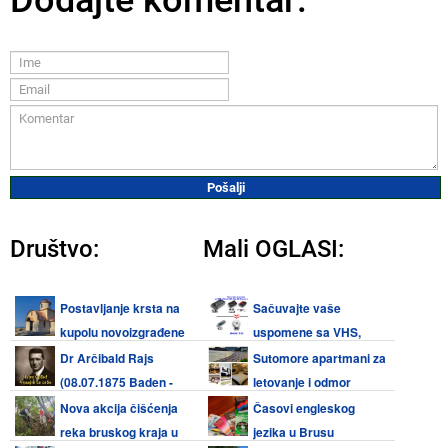
Dodajte komentar:
Društvo:
Mali OGLASI:
Postavljanje krsta na
Sačuvajte vaše
kupolu novoizgrađene
uspomene sa VHS,
crkve u Šošićima u nedelju 9.
Video 8, Hi8, Mini DV kaseta i
Dr Arčibald Rajs
Sutomore apartmani za
avgusta
audio kaseta
(08.07.1875 Baden -
letovanje i odmor
08.08.1929 Beograd)
Nova akcija čišćenja
Časovi engleskog
reka bruskog kraja u
jezika u Brusu