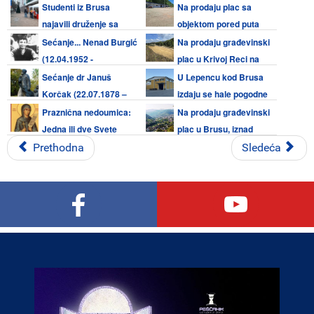
subotu 08. avgusta 2026.
Studenti iz Brusa
Na prodaju plac sa
najavili druženje sa
objektom pored puta
meštanima bruskog kraja 08.
Kruševac - Brus
Sećanje... Nenad Burgić
Na prodaju građevinski
avgusta
(12.04.1952 -
plac u Krivoj Reci na
07.08.1990)
Kopaoniku
Sećanje dr Januš
U Lepencu kod Brusa
Korčak (22.07.1878 –
izdaju se hale pogodne
07.08.1942.) - Zaštitnik i prijatelj
za razne delatnosti
Praznična nedoumica:
Na prodaju građevinski
dece
Jedna ili dve Svete
plac u Brusu, iznad
Petke (08. avgust i 27. oktobar)
škole
Prethodna
Sledeća