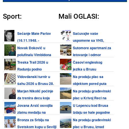
Sport:
Mali OGLASI:
Sećanje Mate Parlov
Sačuvajte vaše
(16.11.1948. -
uspomene sa VHS,
29.07.2008.) - "Ne mogu ja biti
Video 8, Hi8, Mini DV kaseta i
Novak Đoković u
Sutomore apartmani za
nacionalista, ja sam svetski
audio kaseta
polufinalu Vimbldona
letovanje i odmor
prvak!"
2026
Treska Trail 2026 u
Časovi engleskog
Radunju podno
jezika u Brusu
Kopaonika 5. jula
Vidovdanski turnir u
Na prodaju plac sa
šahu 2026 u Brusu 28.
objektom pored puta
juna
Kruševac - Brus
Marjan Nikolić počinje
Na prodaju građevinski
da trenira decu koja
plac u Krivoj Reci na
žele da igraju tenis
Kopaoniku
Jovana Arsić osvojila
U Lepencu kod Brusa
zlatnu medalju na
izdaju se hale pogodne
Svetskom kupu u Plovdivu –
za razne delatnosti
Bronza za Srbiju na
Na prodaju građevinski
Srbija sa dva finala i tri
Svetskom kupu u Sevilji
plac u Brusu, iznad