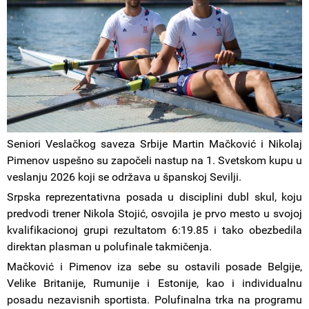
Seniori Veslačkog saveza Srbije Martin Mačković i Nikolaj
Pimenov uspešno su započeli nastup na 1. Svetskom kupu u
veslanju 2026 koji se održava u španskoj Sevilji.
Srpska reprezentativna posada u disciplini dubl skul, koju
predvodi trener Nikola Stojić, osvojila je prvo mesto u svojoj
kvalifikacionoj grupi rezultatom 6:19.85 i tako obezbedila
direktan plasman u polufinale takmičenja.
Mačković i Pimenov iza sebe su ostavili posade Belgije,
Velike Britanije, Rumunije i Estonije, kao i individualnu
posadu nezavisnih sportista. Polufinalna trka na programu