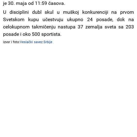
je 30. maja od 11:59 časova.
U disciplini dubl skul u muškoj konkurenciji na prvom
Svetskom kupu učestvuju ukupno 24 posade, dok na
celokupnom takmičenju nastupa 37 zemalja sveta sa 203
posade i oko 500 sportista.
izvor i foto:
Veslački savez Srbije