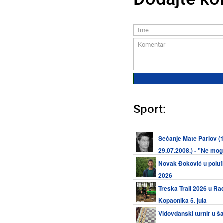
Sport:
Sećanje Mate Parlov (1
29.07.2008.) - "Ne mogu 
ja sam svetski prvak!"
Novak Đoković u poluf
2026
Treska Trail 2026 u Ra
Kopaonika 5. jula
Vidovdanski turnir u š