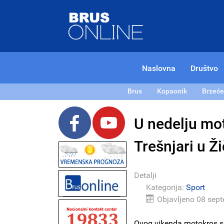
Naslovna
Društvo
Brus
Kopaonik
Brzeće
U nedelju mot
Trešnjari u Ži
Detalji
Kategorija:
Sport
Objavljeno 08 sep
Ovog vikenda motokros spe