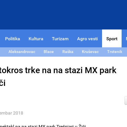
Politika
Kultura
Turizam
Agro vesti
Sport
Aleksandrovac
Blace
Raška
Kruševac
Trstenik
okros trke na na stazi MX park
či
tembar 2018
ktakl na na stazi MX park Trešnjari u Žiči