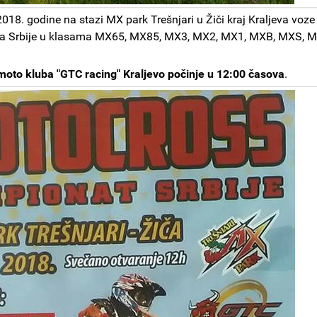
018. godine na stazi MX park Trešnjari u Žiči kraj Kraljeva voze
ta Srbije u klasama MX65, MX85, MX3, MX2, MX1, MXB, MXS, 
-moto kluba "GTC racing" Kraljevo počinje u 12:00 časova
.