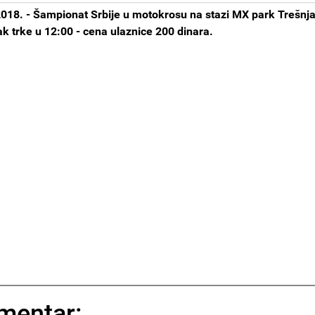
018. - Šampionat Srbije u motokrosu na stazi MX park Trešnja
tak trke u 12:00 - cena ulaznice 200 dinara.
mentar: