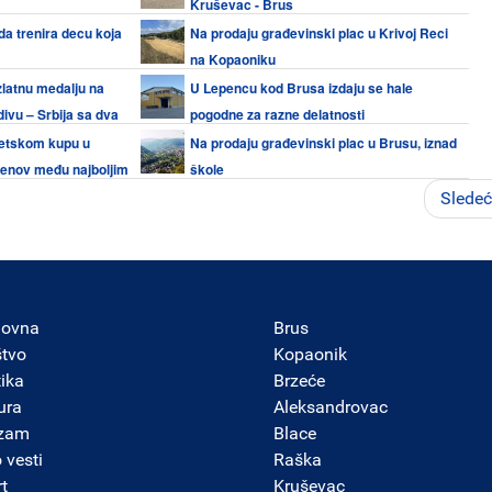
Kruševac - Brus
da trenira decu koja
Na prodaju građevinski plac u Krivoj Reci
na Kopaoniku
zlatnu medalju na
U Lepencu kod Brusa izdaju se hale
ivu – Srbija sa dva
pogodne za razne delatnosti
vetskom kupu u
Na prodaju građevinski plac u Brusu, iznad
imenov među najboljim
škole
Slede
lovna
Brus
štvo
Kopaonik
tika
Brzeće
ura
Aleksandrovac
izam
Blace
 vesti
Raška
t
Kruševac