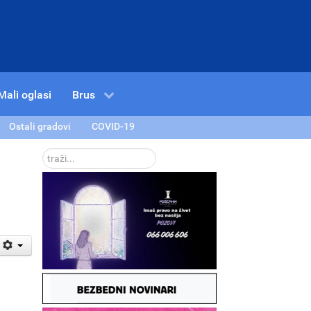
Mali oglasi
Brus
Ostali gradovi
COVID-19
traži...