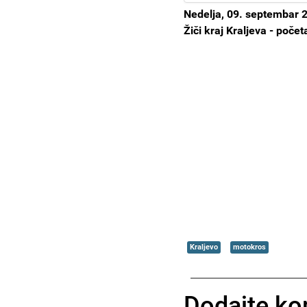
Nedelja, 09. septembar 2
Žiči kraj Kraljeva - poče
Kraljevo
motokros
Dodajte ko