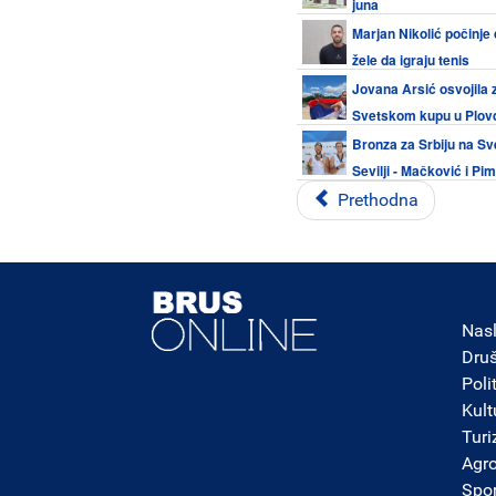
juna
Marjan Nikolić počinje 
žele da igraju tenis
Jovana Arsić osvojila 
Svetskom kupu u Plovd
finala i tri vrhunska rezultata
Bronza za Srbiju na S
Sevilji - Mačković i P
dubl skul posadama sveta
Prethodna
Nas
Dru
Poli
Kult
Tur
Agro
Spor