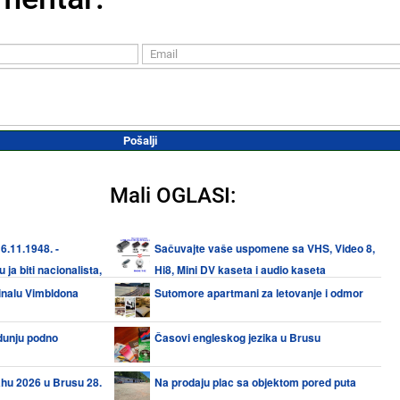
Mali OGLASI:
6.11.1948. -
Sačuvajte vaše uspomene sa VHS, Video 8,
ja biti nacionalista,
Hi8, Mini DV kaseta i audio kaseta
inalu Vimbldona
Sutomore apartmani za letovanje i odmor
dunju podno
Časovi engleskog jezika u Brusu
ahu 2026 u Brusu 28.
Na prodaju plac sa objektom pored puta