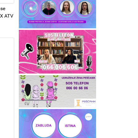
 se
MX ATV