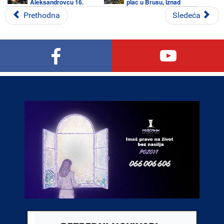
Aleksandrovcu 16.
plac u Brusu, iznad
februara
škole
Prethodna
Sledeća