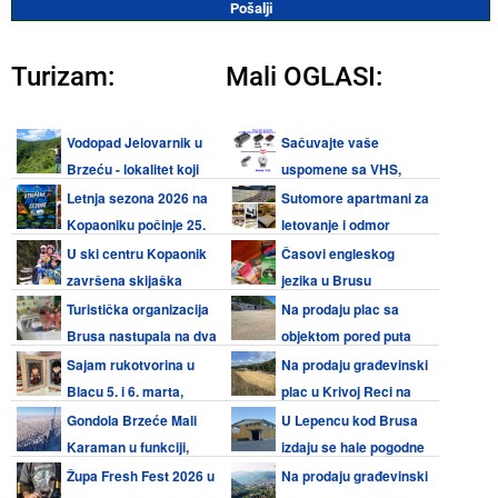
Turizam:
Mali OGLASI:
Vodopad Jelovarnik u
Sačuvajte vaše
Brzeću - lokalitet koji
uspomene sa VHS,
vredi posetiti
Video 8, Hi8, Mini DV kaseta i
Letnja sezona 2026 na
Sutomore apartmani za
audio kaseta
Kopaoniku počinje 25.
letovanje i odmor
juna, na Torniku 27. juna
U ski centru Kopaonik
Časovi engleskog
završena skijaška
jezika u Brusu
sezona
Turistička organizacija
Na prodaju plac sa
Brusa nastupala na dva
objektom pored puta
međunarodna sajma turizma
Kruševac - Brus
Sajam rukotvorina u
Na prodaju građevinski
Blacu 5. i 6. marta,
plac u Krivoj Reci na
prijave do 2. marta
Kopaoniku
Gondola Brzeće Mali
U Lepencu kod Brusa
Karaman u funkciji,
izdaju se hale pogodne
radno vreme 08:30 - 16:00
za razne delatnosti
Župa Fresh Fest 2026 u
Na prodaju građevinski