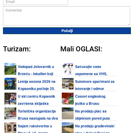
Turizam:
Mali OGLASI:
Vodopad Jelovarnik u
Sačuvajte vaše
Brzeću - lokalitet koji
uspomene sa VHS,
vredi posetiti
Video 8, Hi8, Mini DV kaseta i
Letnja sezona 2026 na
Sutomore apartmani za
audio kaseta
Kopaoniku počinje 25.
letovanje i odmor
juna, na Torniku 27. juna
U ski centru Kopaonik
Časovi engleskog
završena skijaška
jezika u Brusu
sezona
Turistička organizacija
Na prodaju plac sa
Brusa nastupala na dva
objektom pored puta
međunarodna sajma turizma
Kruševac - Brus
Sajam rukotvorina u
Na prodaju građevinski
Blacu 5. i 6. marta,
plac u Krivoj Reci na