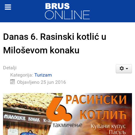
Danas 6. Rasinski kotlić u
Miloševom konaku
Detalji
Kategorija:
Turizam
Objavljeno 25 jun 2016