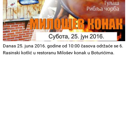
Danas 25. juna 2016. godine od 10:00 časova održaće se 6.
Rasinski kotlić u restoranu Milošev konak u Boturićima.