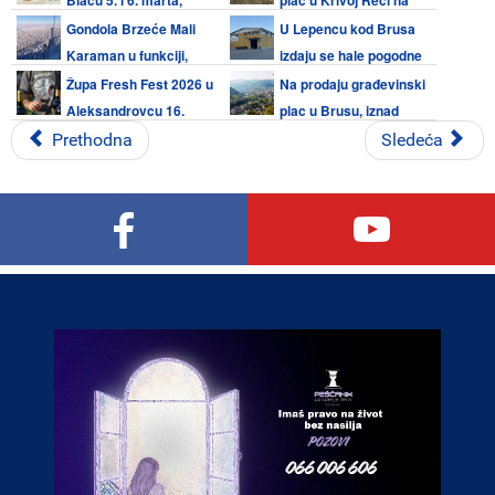
prijave do 2. marta
Kopaoniku
Gondola Brzeće Mali
U Lepencu kod Brusa
Karaman u funkciji,
izdaju se hale pogodne
radno vreme 08:30 - 16:00
za razne delatnosti
Župa Fresh Fest 2026 u
Na prodaju građevinski
Aleksandrovcu 16.
plac u Brusu, iznad
februara
škole
Prethodna
Sledeća