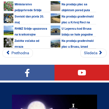
Vlajkovci
Ministarstvo
Na prodaju plac sa
poljoprivrede Srbije
objektom pored puta
najavilo kontrole zasada malina
Kruševac - Brus
Svetski dan pčela 20.
Na prodaju građevinski
maj
plac u Krivoj Reci na
Kopaoniku
RHMZ Srbije upozorava
U Lepencu kod Brusa
na kratkotrajne
izdaju se hale pogodne
vremenske nepogode 11. i 12.
za razne delatnosti
Zaštita voćaka od
Na prodaju građevinski
maja 2026.
mraza
plac u Brusu, iznad
škole
Prethodna
Sledeća