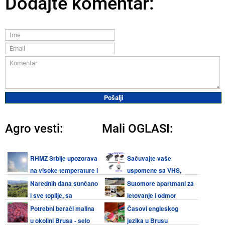
Dodajte komentar:
Agro vesti:
Mali OGLASI:
RHMZ Srbije upozorava
Sačuvajte vaše
na visoke temperature i
uspomene sa VHS,
nastavak toplotnog talasa
Video 8, Hi8, Mini DV kaseta i
Narednih dana sunčano
Sutomore apartmani za
tokom naredne sedmice
audio kaseta
i sve toplije, sa
letovanje i odmor
temperaturom i do 38°C
Potrebni berači malina
Časovi engleskog
u okolini Brusa - selo
jezika u Brusu