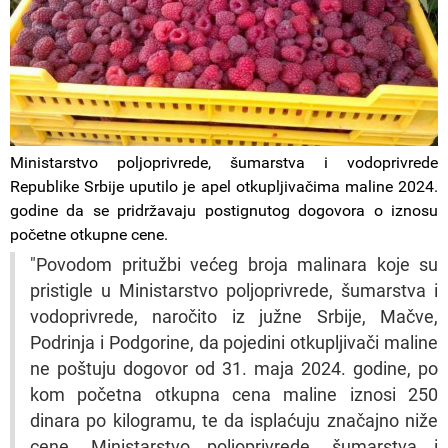
Ministarstvo poljoprivrede, šumarstva i vodoprivrede
Republike Srbije uputilo je apel otkupljivačima maline 2024.
godine da se pridržavaju postignutog dogovora o iznosu
početne otkupne cene.
"Povodom pritužbi većeg broja malinara koje su
pristigle u Ministarstvo poljoprivrede, šumarstva i
vodoprivrede, naročito iz južne Srbije, Mačve,
Podrinja i Podgorine, da pojedini otkupljivači maline
ne poštuju dogovor od 31. maja 2024. godine, po
kom početna otkupna cena maline iznosi 250
dinara po kilogramu, te da isplaćuju značajno niže
cene, Ministarstvo poljoprivrede, šumarstva i