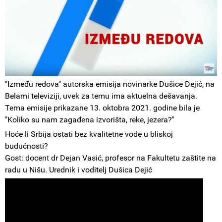
"Između redova" autorska emisija novinarke Dušice Dejić, na
Belami televiziji, uvek za temu ima aktuelna dešavanja.
Tema emisije prikazane 13. oktobra 2021. godine bila je
"Koliko su nam zagađena izvorišta, reke, jezera?"
Hoće li Srbija ostati bez kvalitetne vode u bliskoj
budućnosti?
Gost: docent dr Dejan Vasić, profesor na Fakultetu zaštite na
radu u Nišu. Urednik i voditelj Dušica Dejić