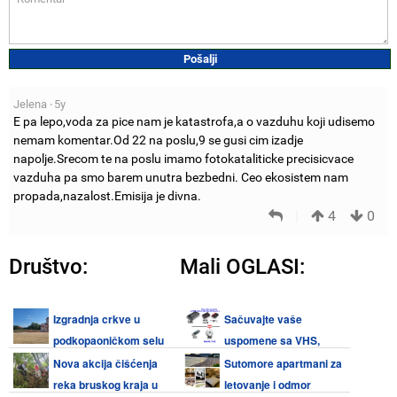
Jelena
5y
•
E pa lepo,voda za pice nam je katastrofa,a o vazduhu koji udisemo
nemam komentar.Od 22 na poslu,9 se gusi cim izadje
napolje.Srecom te na poslu imamo fotokataliticke precisicvace
vazduha pa smo barem unutra bezbedni. Ceo ekosistem nam
propada,nazalost.Emisija je divna.
|
4
0
Društvo:
Mali OGLASI:
Izgradnja crkve u
Sačuvajte vaše
podkopaoničkom selu
uspomene sa VHS,
Šošiće pri kraju, završetak za
Video 8, Hi8, Mini DV kaseta i
Nova akcija čišćenja
Sutomore apartmani za
sabor 29. avgusta
audio kaseta
reka bruskog kraja u
letovanje i odmor