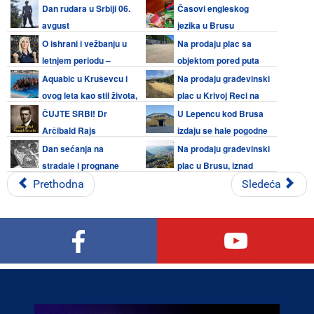
subotu 08. avgusta 2026.
Dan rudara u Srbiji 06.
Časovi engleskog
avgust
jezika u Brusu
O ishrani i vežbanju u
Na prodaju plac sa
letnjem periodu –
objektom pored puta
Dragana Planka
Kruševac - Brus
Aquabic u Kruševcu i
Na prodaju građevinski
ovog leta kao stil života,
plac u Krivoj Reci na
i sve je popularniji
Kopaoniku
ČUJTE SRBI! Dr
U Lepencu kod Brusa
Arčibald Rajs
izdaju se hale pogodne
za razne delatnosti
Dan sećanja na
Na prodaju građevinski
stradale i prognane
plac u Brusu, iznad
Srbe u operaciji "Oluja"
škole
Prethodna
Sledeća