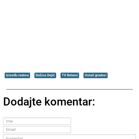
Između redova
Dušica Dejić
TV Belami
Ostali gradovi
Dodajte komentar: