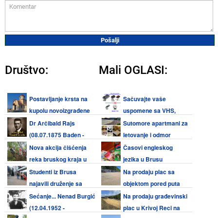
Društvo:
Mali OGLASI:
Postavljanje krsta na
Sačuvajte vaše
kupolu novoizgrađene
uspomene sa VHS,
crkve u Šošićima u nedelju 9.
Video 8, Hi8, Mini DV kaseta i
Dr Arčibald Rajs
Sutomore apartmani za
avgusta
audio kaseta
(08.07.1875 Baden -
letovanje i odmor
08.08.1929 Beograd)
Nova akcija čišćenja
Časovi engleskog
reka bruskog kraja u
jezika u Brusu
subotu 08. avgusta 2026.
Studenti iz Brusa
Na prodaju plac sa
najavili druženje sa
objektom pored puta
meštanima bruskog kraja 08.
Kruševac - Brus
Sećanje... Nenad Burgić
Na prodaju građevinski
avgusta
(12.04.1952 -
plac u Krivoj Reci na