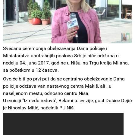
Svečana ceremonija obeležavanja Dana policije i
Ministarstva unutrašnjih poslova Srbije biće održana u
nedelju 04. juna 2017. godine u Nišu, na Trgu kralja Milana,
sa početkom u 12 časova.
Ovo će biti po prvi put da se centralno obeležavanje Dana
policije održava van nastavnog centra Makiš, ali i u
naseljenom mestu, odnosno centru Niša.
U emisiji "Između redova", Belami televizije, gost Dušice Dejić
je Ninoslav Mitić, načelnik PU Niš.