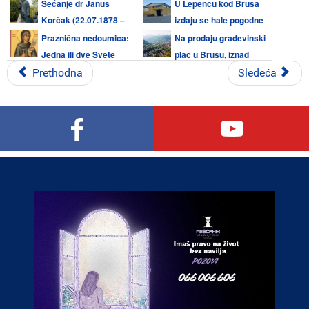
07.08.1990)
Kopaoniku
Sećanje dr Januš
U Lepencu kod Brusa
Korčak (22.07.1878 –
izdaju se hale pogodne
07.08.1942.) - Zaštitnik i prijatelj
za razne delatnosti
Praznična nedoumica:
Na prodaju građevinski
dece
Jedna ili dve Svete
plac u Brusu, iznad
Petke (08. avgust i 27. oktobar)
škole
Prethodna
Sledeća