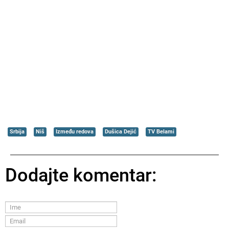
Srbija
Niš
Između redova
Dušica Dejić
TV Belami
Dodajte komentar: