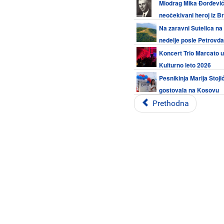
Miodrag Mika Đorđević
neočekivani heroj iz B
Na zaravni Sutelica na 
nedelje posle Petrovd
Koncert Trio Marcato u
Kulturno leto 2026
Pesnikinja Marija Sto
gostovala na Kosovu
Prethodna