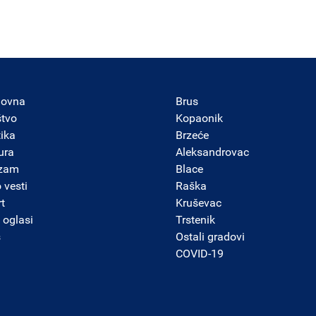
lovna
Brus
štvo
Kopaonik
tika
Brzeće
ura
Aleksandrovac
izam
Blace
 vesti
Raška
t
Kruševac
 oglasi
Trstenik
s
Ostali gradovi
COVID-19