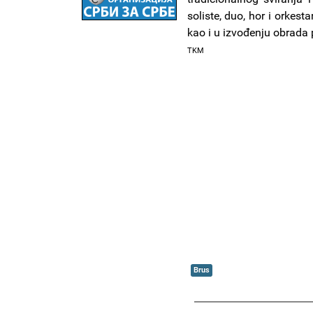
soliste, duo, hor i orkes
kao i u izvođenju obrada
TKM
Brus