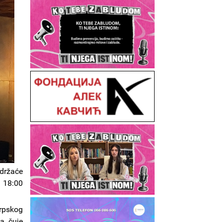
održaće
u 18:00
rpskog
da čuje