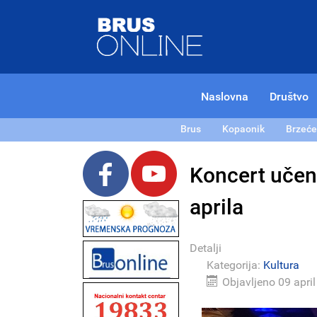
Naslovna
Društvo
Brus
Kopaonik
Brzeće
Koncert učen
aprila
Detalji
Kategorija:
Kultura
Objavljeno 09 apri