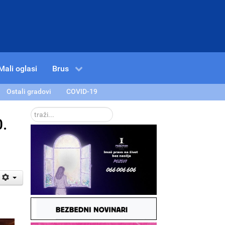
Mali oglasi
Brus
Ostali gradovi
COVID-19
traži...
.