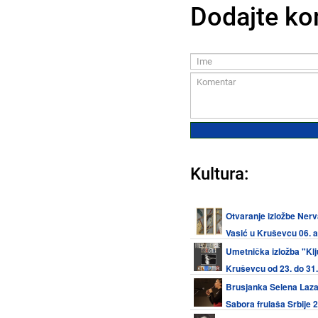
Dodajte ko
Kultura:
Otvaranje izložbe Ner
Vasić u Kruševcu 06. 
Umetnička izložba "Klj
Kruševcu od 23. do 31. 
Brusjanka Selena Laza
Sabora frulaša Srbije 