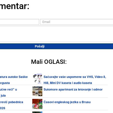
mentar:
Mali OGLASI:
vatura autoke Saške
Sačuvajte vaše uspomene sa VHS, Video 8,
avgusta
Hi8, Mini DV kaseta i audio kaseta
učne reči" u
Sutomore apartmani za letovanje i odmor
jula
rević pobednica
Časovi engleskog jezika u Brusu
2026