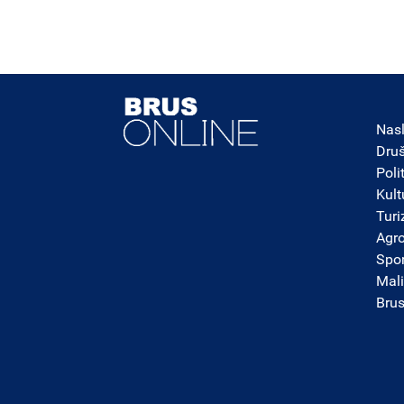
Nas
Dru
Poli
Kult
Tur
Agro
Spor
Mali
Bru