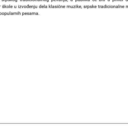
tar škole u izvođenju dela klasične muzike, srpske tradicionalne 
 popularnih pesama.