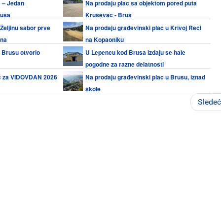
 – Jedan
Na prodaju plac sa objektom pored puta
rusa
Kruševac - Brus
Željinu sabor prve
Na prodaju građevinski plac u Krivoj Reci
ana
na Kopaoniku
 Brusu otvorio
U Lepencu kod Brusa izdaju se hale
pogodne za razne delatnosti
jić za VIDOVDAN 2026
Na prodaju građevinski plac u Brusu, iznad
škole
Slede