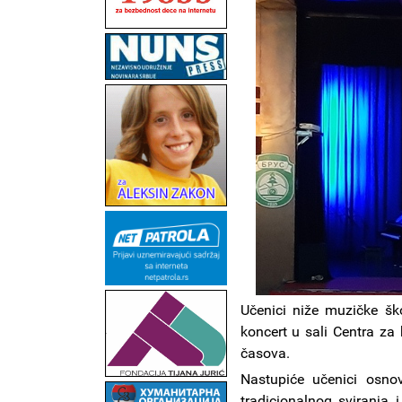
Učenici niže muzičke ško
koncert u sali Centra za
časova.
Nastupiće učenici osnov
tradicionalnog sviranja 