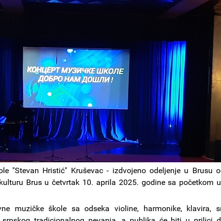
le "Stevan Hristić" Kruševac - izdvojeno odeljenje u Brusu 
 kulturu Brus u četvrtak 10. aprila 2025. godine sa početkom 
ne muzičke škole sa odseka violine, harmonike, klavira, s
i srpskog tradicionalnog pevanja, a publika će biti u prilici 