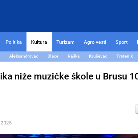
Politika
Kultura
Turizam
Agro vesti
Sport
Aleksandrovac
Blace
Raška
Kruševac
Trstenik
ika niže muzičke škole u Brusu 10
l 2025