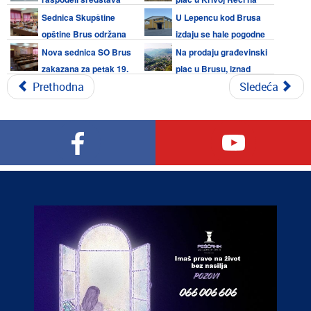
medijskim projektima 2026 iz
Kopaoniku
Sednica Skupštine
U Lepencu kod Brusa
budžeta Opštine Brus
opštine Brus održana
izdaju se hale pogodne
19. juna 2026. VIDEO
za razne delatnosti
Nova sednica SO Brus
Na prodaju građevinski
zakazana za petak 19.
plac u Brusu, iznad
jun 2026.
Prethodna
škole
Sledeća