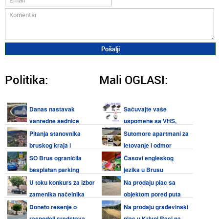
Politika:
Mali OGLASI:
Danas nastavak
Sačuvajte vaše
vanredne sednice
uspomene sa VHS,
Narodne skupštine o
Video 8, Hi8, Mini DV kaseta i
Pitanja stanovnika
Sutomore apartmani za
nepoverenju Vladi Srbije
audio kaseta
bruskog kraja i
letovanje i odmor
odgovori predsednika opštine
SO Brus ograničila
Časovi engleskog
Brus 14.07.2026.
besplatan parking
jezika u Brusu
borcima veteranima na 2 sata
U toku konkurs za izbor
Na prodaju plac sa
tokom dana
zamenika načelnika
objektom pored puta
Opštinske uprave Brus
Kruševac - Brus
Doneto rešenje o
Na prodaju građevinski
raspodeli sredstava
plac u Krivoj Reci na