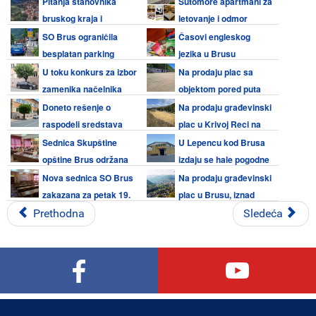
Narodne skupštine o
Video 8, Hi8, Mini DV kaseta i
Pitanja stanovnika
Sutomore apartmani za
nepoverenju Vladi Srbije
audio kaseta
bruskog kraja i
letovanje i odmor
odgovori predsednika opštine
SO Brus ograničila
Časovi engleskog
Brus 14.07.2026.
besplatan parking
jezika u Brusu
borcima veteranima na 2 sata
U toku konkurs za izbor
Na prodaju plac sa
tokom dana
zamenika načelnika
objektom pored puta
Opštinske uprave Brus
Kruševac - Brus
Doneto rešenje o
Na prodaju građevinski
raspodeli sredstava
plac u Krivoj Reci na
medijskim projektima 2026 iz
Kopaoniku
Sednica Skupštine
U Lepencu kod Brusa
budžeta Opštine Brus
opštine Brus održana
izdaju se hale pogodne
19. juna 2026. VIDEO
za razne delatnosti
Nova sednica SO Brus
Na prodaju građevinski
zakazana za petak 19.
plac u Brusu, iznad
jun 2026.
škole
Prethodna
Sledeća